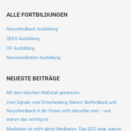
c
h
ALLE FORTBILDUNGEN
e
Neurofeedback Ausbildung
n
n
QEEG Ausbildung
a
ISF Ausbildung
c
Neuromeditation Ausbildung
h
:
NEUESTE BEITRÄGE
Mit dem falschen Maßstab gemessen
Zwei Signale, eine Entscheidung Warum: Biofeedback und
Neurofeedback in der Praxis nicht dasselbe sind – und
warum das wichtig ist
Meditation ist nicht gleich Meditation. Das EEG zeigt, warum