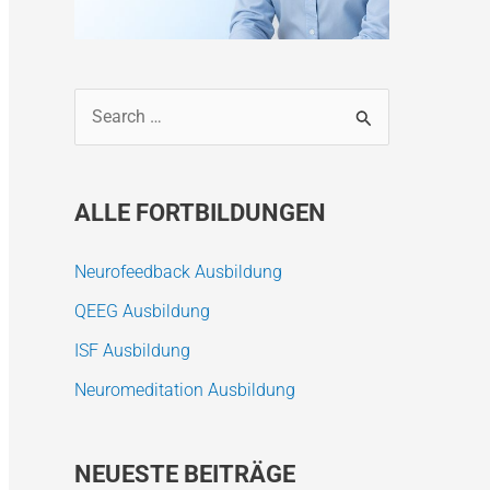
S
u
c
ALLE FORTBILDUNGEN
h
e
Neurofeedback Ausbildung
n
QEEG Ausbildung
n
a
ISF Ausbildung
c
Neuromeditation Ausbildung
h
:
NEUESTE BEITRÄGE