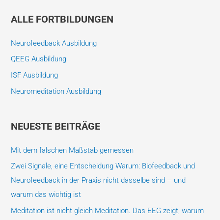
c
h
ALLE FORTBILDUNGEN
e
Neurofeedback Ausbildung
n
n
QEEG Ausbildung
a
ISF Ausbildung
c
Neuromeditation Ausbildung
h
:
NEUESTE BEITRÄGE
Mit dem falschen Maßstab gemessen
Zwei Signale, eine Entscheidung Warum: Biofeedback und
Neurofeedback in der Praxis nicht dasselbe sind – und
warum das wichtig ist
Meditation ist nicht gleich Meditation. Das EEG zeigt, warum