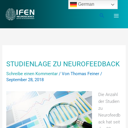
Zum
German
Inhalt
Suchen
springen
STUDIENLAGE ZU NEUROFEEDBACK
Schreibe einen Kommentar
/ Von
Thomas Feiner
/
September 28, 2018
Die Anzahl
der Studien
zu
Neurofeedb
ack hat seit