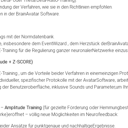
 Beta- oder Theta/Beta-Ratio-Training).
ung der Verfahren, wie sie in den Richtlinien empfohlen.
 in der BrainAvatar Software.
ings mit der Normdatenbank.
e, insbesondere dem EventWizard , dem Herzstück derBrainAvata
-Training für die Regulierung ganzer neuronalerNetzwerke einzus
itude + Z-SCORE)
aining , um die Vorteile beider Verfahren in einemeinzigen Prot
 individueller, spezifischer Protokolle mit der AvatarSoftware, ar
 der Benutzeroberfläche, inklusive Sounds und Parameter,um Ihr
n –
Amplitude Training
(für gezielte Förderung oder Hemmungbes
ke)eröffnet – völlig neue Möglichkeiten im Neurofeedback:
beider Ansätze für punktgenaue und nachhaltigeErgebnisse.