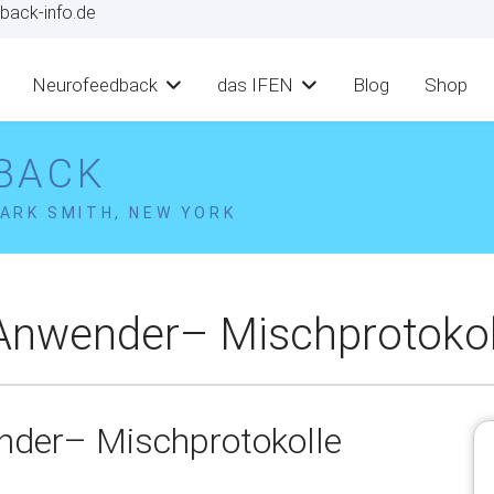
back-info.de
Neurofeedback
das IFEN
Blog
Shop
BACK
ARK SMITH, NEW YORK
 Anwender– Mischprotokol
nder– Mischprotokolle
)