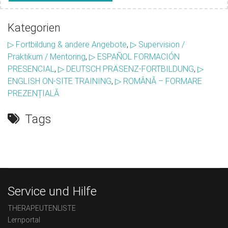
Kategorien
▷ Fortbildung & andere Angebote
,
▷ Supervision /
Praktikum / Mentoring
,
▷ ESPAÑOL FORMACIÓN
PRESENCIAL
,
▷ DEUTSCH PRÄSENZ-FORTBILDUNG
,
▷
ENGLISH ON-SITE TRAINING
,
▷ ROMÂNĂ – FORMARE
PREZENȚIALĂ
Tags
Service und Hilfe
THERAPEUTENLISTE
Lernportal